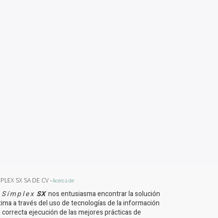
PLEX SX SA DE CV
-
Acerca de
S í m p l e x
S​X
nos entusiasma encontrar la solución
tima a través del uso de tecnologías de la información
a correcta ejecución de las mejores prácticas de