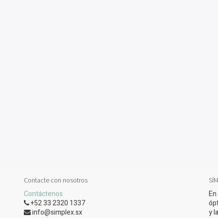
Contacte con nosotros
SÍM
Contáctenos
En
+52 33 2320 1337
óp
info@simplex.sx
y l