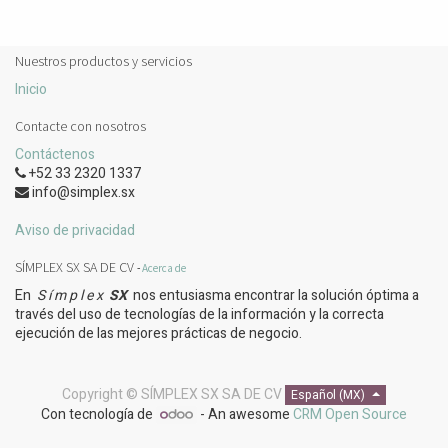
Nuestros productos y servicios
Inicio
Contacte con nosotros
Contáctenos
+52 33 2320 1337
info@simplex.sx
Aviso de privacidad
SÍMPLEX SX SA DE CV
-
Acerca de
En
S í m p l e x
S​X
nos entusiasma encontrar la solución óptima a
través del uso de tecnologías de la información y la correcta
ejecución de las mejores prácticas de negocio.
Copyright ©
SÍMPLEX SX SA DE CV
Español (MX)
Con tecnología de
- An awesome
CRM Open Source